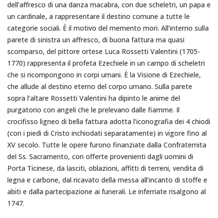
dell’affresco di una danza macabra, con due scheletri, un papa e
un cardinale, a rappresentare il destino comune a tutte le
categorie sociali. È il motivo del memento mori. All’interno sulla
parete di sinistra un affresco, di buona fattura ma quasi
scomparso, del pittore ortese Luca Rossetti Valentini (1705-
1770) rappresenta il profeta Ezechiele in un campo di scheletri
che si ricompongono in corpi umani. È la Visione di Ezechiele,
che allude al destino eterno del corpo umano. Sulla parete
sopra l’altare Rossetti Valentini ha dipinto le anime del
purgatorio con angeli che le prelevano dalle fiamme. Il
crocifisso ligneo di bella fattura adotta l’iconografia dei 4 chiodi
(con i piedi di Cristo inchiodati separatamente) in vigore fino al
XV secolo. Tutte le opere furono finanziate dalla Confraternita
del Ss. Sacramento, con offerte provenienti dagli uomini di
Porta Ticinese, da lasciti, oblazioni, affitti di terreni, vendita di
legna e carbone, dal ricavato della messa all’incanto di stoffe e
abiti e dalla partecipazione ai funerali. Le inferriate risalgono al
1747.