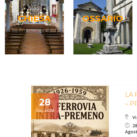
CHIESA
OSSARIO
CHIESA
OSSARIO
Leggi...
Leggi...
LA 
28
– 
Giu, 2026
Vi
28
Agost