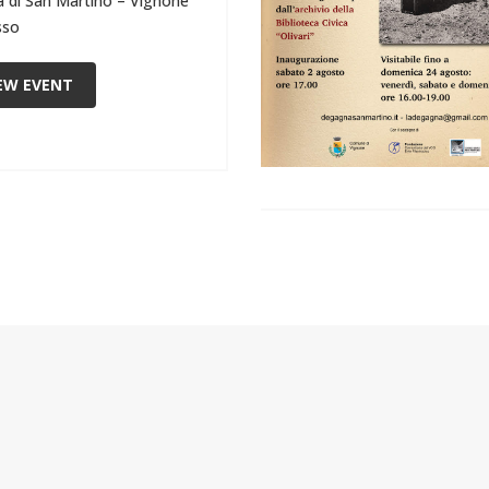
a di San Martino – Vignone
sso
EW EVENT