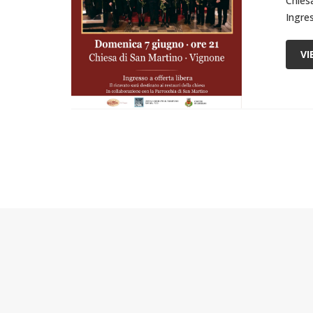
Chies
Ingre
VI