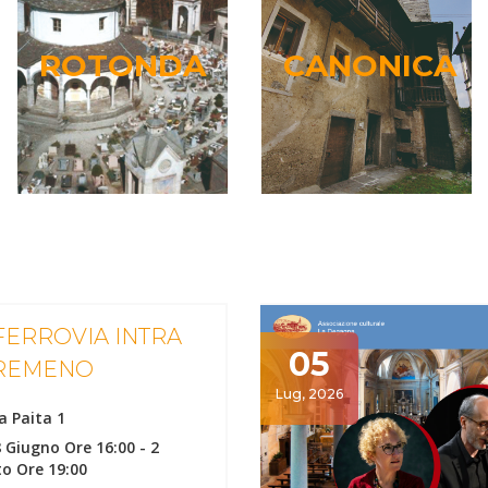
ROTONDA
CANONICA
ROTONDA
CANONICA
Leggi...
Leggi...
FERROVIA INTRA
05
PREMENO
Lug, 2026
a Paita 1
 Giugno Ore 16:00
-
2
o Ore 19:00