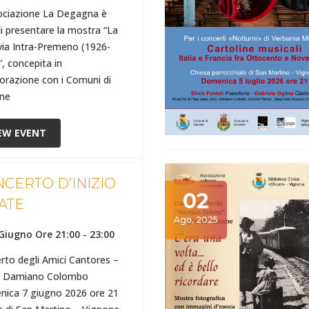
ociazione La Degagna è
di presentare la mostra “La
via Intra-Premeno (1926-
, concepita in
borazione con i Comuni di
ne
EW EVENT
CERTO D’INIZIO
02
ATE
Ago, 2025
Giugno Ore 21:00
-
23:00
rto degli Amici Cantores –
e: Damiano Colombo
ica 7 giugno 2026 ore 21