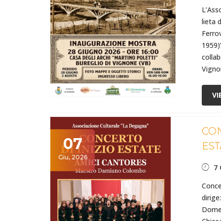
L’Ass
lieta 
Ferro
1959)”
colla
Vigno
VI
CON
07
EST
Giu, 2026
7 
Conce
dirig
Domen